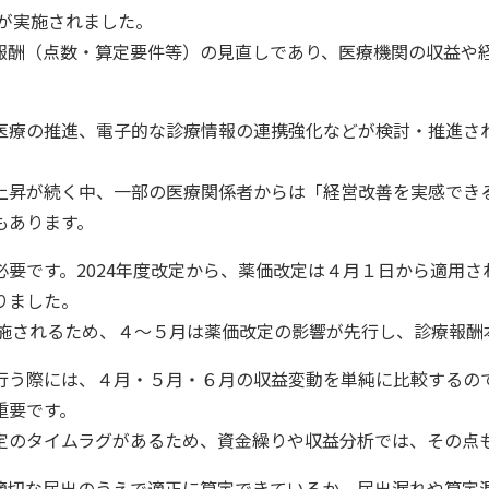
定が実施されました。
報酬（点数・算定要件等）の見直しであり、医療機関の収益や
医療の推進、電子的な診療情報の連携強化などが検討・推進さ
上昇が続く中、一部の医療関係者からは「経営改善を実感でき
もあります。
要です。2024年度改定から、薬価改定は４月１日から適用
りました。
実施されるため、４～５月は薬価改定の影響が先行し、診療報
行う際には、４月・５月・６月の収益変動を単純に比較するの
重要です。
定のタイムラグがあるため、資金繰りや収益分析では、その点
適切な届出のうえで適正に算定できているか、届出漏れや算定